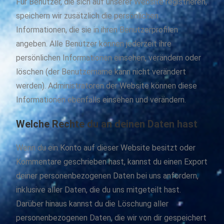
Für Benutzer, die sich auf unserer Website registrieren,
speichern wir zusätzlich die persönlichen
Informationen, die sie in ihren Benutzerprofilen
angeben. Alle Benutzer können jederzeit ihre
persönlichen Informationen einsehen, verändern oder
löschen (der Benutzername kann nicht verändert
werden). Administratoren der Website können diese
Informationen ebenfalls einsehen und verändern.
Welche Rechte du an deinen Daten hast
Wenn du ein Konto auf dieser Website besitzt oder
Kommentare geschrieben hast, kannst du einen Export
deiner personenbezogenen Daten bei uns anfordern,
inklusive aller Daten, die du uns mitgeteilt hast.
Darüber hinaus kannst du die Löschung aller
personenbezogenen Daten, die wir von dir gespeichert