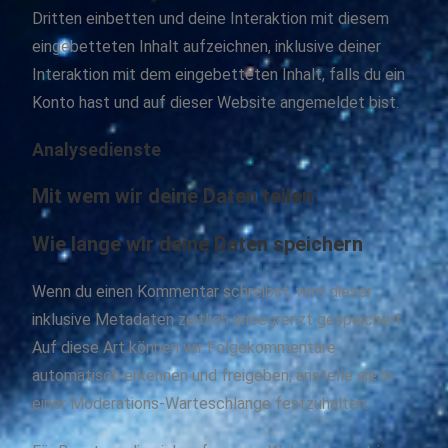
Dritten einbetten und deine Interaktion mit diesem
eingebetteten Inhalt aufzeichnen, inklusive deiner
Interaktion mit dem eingebetteten Inhalt, falls du ein
Konto hast und auf dieser Website angemeldet bist.
Analysedienste
Mit wem wir deine Daten teilen
Wie lange wir deine Daten speichern
Wenn du einen Kommentar schreibst, wird dieser
inklusive Metadaten zeitlich unbegrenzt gespeichert.
Auf diese Art können wir Folgekommentare
automatisch erkennen und freigeben, anstelle sie in
einer Moderations-Warteschlange festzuhalten.